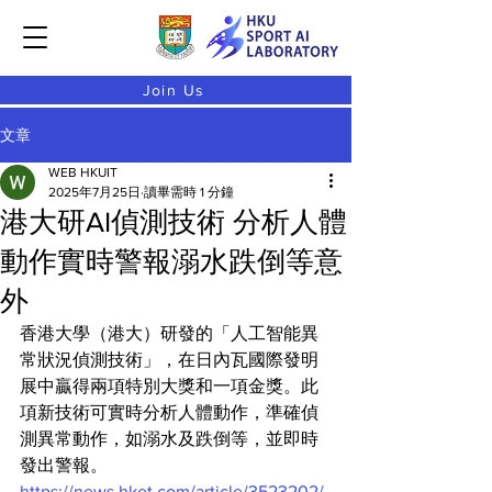
Join Us
文章
WEB HKUIT
2025年7月25日
讀畢需時 1 分鐘
港大研AI偵測技術 分析人體
動作實時警報溺水跌倒等意
外
香港大學（港大）研發的「人工智能異
常狀況偵測技術」，在日內瓦國際發明
展中贏得兩項特別大獎和一項金獎。此
項新技術可實時分析人體動作，準確偵
測異常動作，如溺水及跌倒等，並即時
發出警報。
https://news.hket.com/article/3523202/